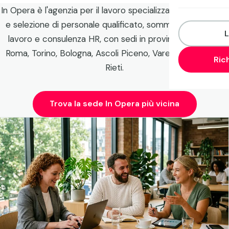
In Opera è l'agenzia per il lavoro specializzata nella ricerca
e selezione di personale qualificato, somministrazione di
L
lavoro e consulenza HR, con sedi in provincia di Milano,
Roma, Torino, Bologna, Ascoli Piceno, Varese, Pescara e
Ric
Rieti.
Trova la sede In Opera più vicina