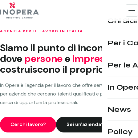
Chi Si
AGENZIA PER IL LAVORO IN ITALIA
Per i C
Siamo il punto di incontro
dove
persone
e
imprese
Per le 
costruiscono il proprio futuro.
In Opera è l'agenzia per il lavoro che offre servizi HR su misura
In Ope
per aziende che cercano talenti qualificati e per candidati in
cerca di opportunità professionali.
News
Cerchi lavoro?
Sei un'azienda?
Policy